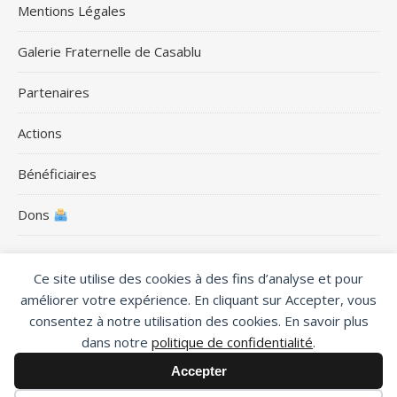
Mentions Légales
Galerie Fraternelle de Casablu
Partenaires
Actions
Bénéficiaires
Dons
Ce site utilise des cookies à des fins d’analyse et pour
améliorer votre expérience. En cliquant sur Accepter, vous
F3C 2025 ©
consentez à notre utilisation des cookies. En savoir plus
Cotisations
Newsletter
Contact
Mentions Légales
dans notre
politique de confidentialité
.
Galerie Fraternelle de Casablu
Partenaires
Actions
Bénéficiaires
Dons
Accepter